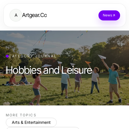
Artgear.Co
A
News
CATEGORY JOURNAL
Hobbies and Leisure
MORE TOPICS
Arts & Entertainment