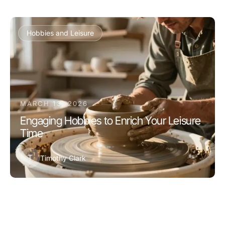
Hobbies and Leisure
MARCH 13, 2026
Engaging Hobbies to Enrich Your Leisure
Time
T
Timothy Clark